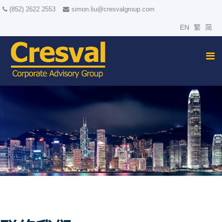
(852) 2622 2553
simon.liu@cresvalgroup.com
EN
繁
简