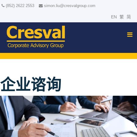
(852) 2622 2553
simon.liu@cresvalgroup.com
EN
繁
简
企业谘询